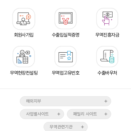
회원사가입
수출입실적증명
무역진흥자금
도쿄지부
뉴욕지부
tradeKorea
WTC Seoul
워싱턴지부
TradePro
CALT
산업통상부
베이징지부
무역현장컨설팅
무역업고유번호
수출바우처
KITA멤버십서비스
COEX
산업융합샌드박스
상하이지부
무역통계
CAAM
기획재정부
브뤼셀지부
ABTC신청/발급
KTNET
관세청
호치민지부
해외지부
무역아카데미
COEXMALL
외교부
뉴델리지부
국제무역통상연구원
사업별사이트
패밀리 사이트
중소벤처기업부
자카르타지부
스타트업브랜치
무역위원회
UAE지부
무역관련기관
수출입물류포털