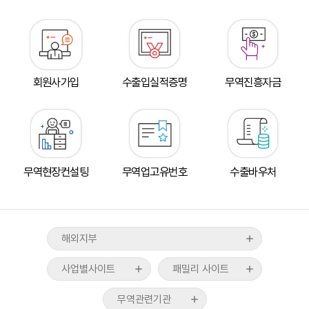
회원사가입
수출입실적증명
무역진흥자금
도쿄지부
뉴욕지부
tradeKorea
WTC Seoul
워싱턴지부
TradePro
CALT
산업통상부
베이징지부
무역현장컨설팅
무역업고유번호
수출바우처
KITA멤버십서비스
COEX
산업융합샌드박스
상하이지부
무역통계
CAAM
기획재정부
브뤼셀지부
ABTC신청/발급
KTNET
관세청
호치민지부
해외지부
무역아카데미
COEXMALL
외교부
뉴델리지부
국제무역통상연구원
사업별사이트
패밀리 사이트
중소벤처기업부
자카르타지부
스타트업브랜치
무역위원회
UAE지부
무역관련기관
수출입물류포털