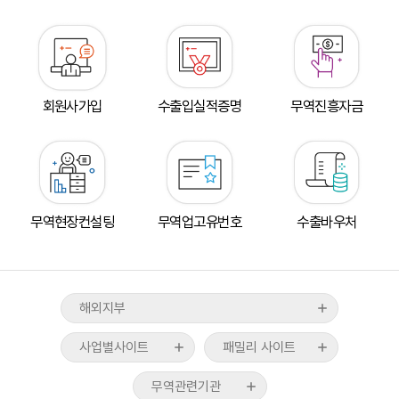
회원사가입
수출입실적증명
무역진흥자금
도쿄지부
뉴욕지부
tradeKorea
WTC Seoul
워싱턴지부
TradePro
CALT
산업통상부
베이징지부
무역현장컨설팅
무역업고유번호
수출바우처
KITA멤버십서비스
COEX
산업융합샌드박스
상하이지부
무역통계
CAAM
기획재정부
브뤼셀지부
ABTC신청/발급
KTNET
관세청
호치민지부
해외지부
무역아카데미
COEXMALL
외교부
뉴델리지부
국제무역통상연구원
사업별사이트
패밀리 사이트
중소벤처기업부
자카르타지부
스타트업브랜치
무역위원회
UAE지부
무역관련기관
수출입물류포털