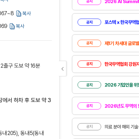
2026 AI Summi
공지
067~8
복사
포스텍 x 한국무역협
공지
069
복사
제1기 차세대 글로벌 CEO
공지
한국무역협회 강원지
공지
2출구 도보 약 16분
2026 기업인을 위한
공지
장에서 하차 후 도보 약 3
2026년도 무역의 날
공지
의료 분야 해외 기술규
공지
동내205), 동내5(동내