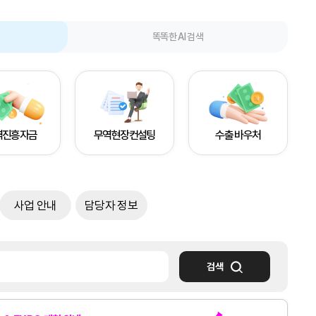
똑똑한 AI 검색
역진흥자금
무역현장컨설팅
수출 바우처
사업 안내
담당자 정보
검색