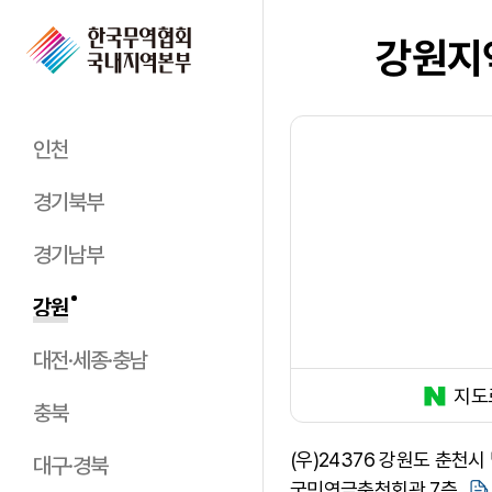
강원지
인천
경기북부
경기남부
강원
대전·세종·충남
지도
충북
(우)24376 강원도 춘천시
대구·경북
국민연금춘천회관 7층