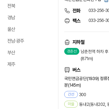
전북
033-256-3
전화
경남
033-256-3
팩스
울산
전남·광주
지하철
경춘선
남춘천역 하차 후 
부산
(871m)
제주
버스
국민연금공단(1939) 정류
분(145m)
간선
300
마을
동내2(동내202, 