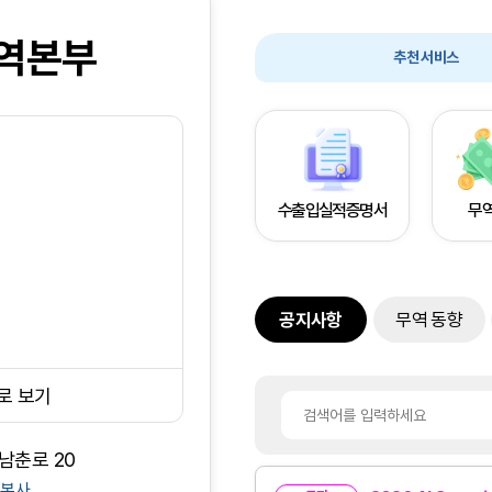
역본부
추천 서비스
수출입실적증명서
무
공지사항
무역 동향
로 보기
 남춘로 20
복사