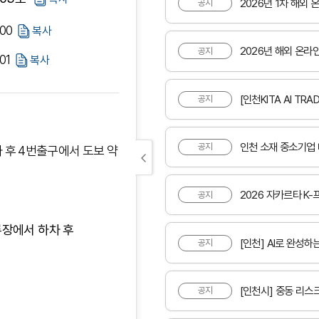
2026년 1차 해외
공지
100
복사
2026년 해외 온라
공지
01
복사
[인천KITA AI TRAD
공지
인천 소재 중소기업 대
공지
 후 4번출구에서 도보 약
2026 자카르타 K
공지
류장에서 하차 후
[인천] AI로 완성
공지
[인천시] 중동 리스
공지