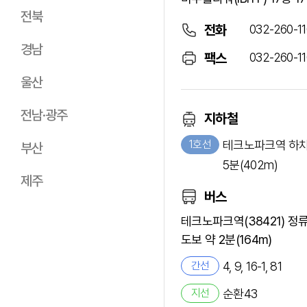
전북
032-260-1
전화
경남
032-260-11
팩스
울산
전남·광주
지하철
1호선
테크노파크역 하차
부산
5분(402m)
제주
버스
테크노파크역(38421) 정
도보 약 2분(164m)
간선
4, 9, 16-1, 81
지선
순환43