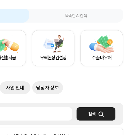
똑똑한 AI 검색
역진흥자금
무역현장컨설팅
수출 바우처
사업 안내
담당자 정보
검색