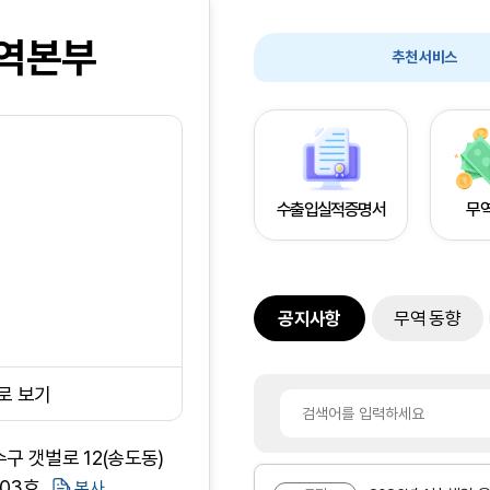
역본부
추천 서비스
수출입실적증명서
무
공지사항
무역 동향
로 보기
수구 갯벌로 12(송도동)
703호
복사