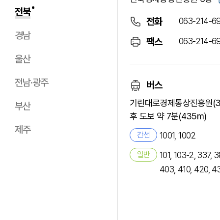
전북
063-214-6
전화
경남
063-214-6
팩스
울산
전남·광주
버스
기린대로경제통상진흥원(31
부산
후 도보 약 7분(435m)
제주
간선
1001, 1002
일반
101, 103-2, 337, 
403, 410, 420, 4