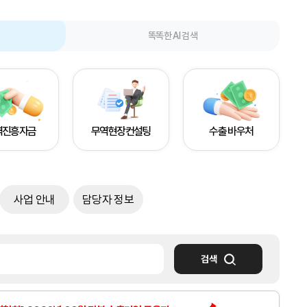
똑똑한 AI 검색
역진흥자금
무역현장컨설팅
수출 바우처
사업 안내
담당자 정보
검색