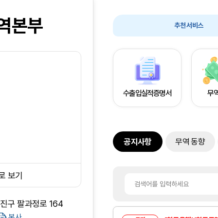
역본부
추천 서비스
수출입실적증명서
무
공지사항
무역 동향
로 보기
덕진구 팔과정로 164
복사