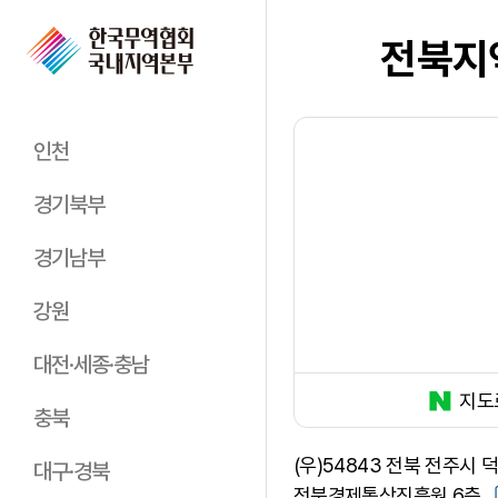
전북지
인천
경기북부
경기남부
강원
대전·세종·충남
지도
충북
(우)54843 전북 전주시 
대구·경북
전북경제통상진흥원 6층