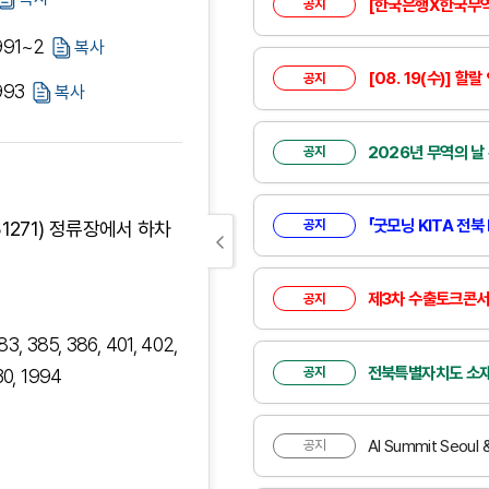
[한국은행X한국무역협회] 2026년 08
공지
991~2
복사
[08. 19(수)] 
공지
993
복사
2026년 무역의 날 
공지
「굿모닝 KITA 전북 No.15
공지
271) 정류장에서 하차
제3차 수출토크콘서트 
공지
383, 385, 386, 401, 402,
전북특별자치도 소재 회
공지
30, 1994
AI Summit Seoul
공지